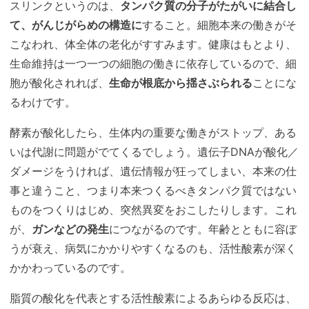
スリンクというのは、
タンパク質の分子がたがいに結合し
て、がんじがらめの構造に
すること。細胞本来の働きがそ
こなわれ、体全体の老化がすすみます。健康はもとより、
生命維持は一つ一つの細胞の働きに依存しているので、細
胞が酸化されれば、
生命が根底から揺さぶられる
ことにな
るわけです。
酵素が酸化したら、生体内の重要な働きがストップ、ある
いは代謝に問題がでてくるでしょう。遺伝子DNAが酸化／
ダメージをうければ、遺伝情報が狂ってしまい、本来の仕
事と違うこと、つまり本来つくるべきタンパク質ではない
ものをつくりはじめ、突然異変をおこしたりします。これ
が、
ガンなどの発生
につながるのです。年齢とともに容ぼ
うが衰え、病気にかかりやすくなるのも、活性酸素が深く
かかわっているのです。
脂質の酸化を代表とする活性酸素によるあらゆる反応は、