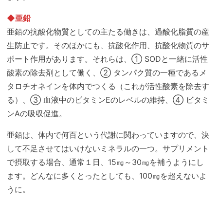
◆亜鉛
亜鉛の抗酸化物質としての主たる働きは、過酸化脂質の産
生防止です。そのほかにも、抗酸化作用、抗酸化物質のサ
ポート作用があります。それらは、① SODと一緒に活性
酸素の除去剤として働く、② タンパク質の一種であるメ
タロチオネインを体内でつくる（これが活性酸素を除去す
る）、③ 血液中のビタミンEのレベルの維持、④ ビタミ
ンAの吸収促進。
亜鉛は、体内で何百という代謝に関わっていますので、決
して不足させてはいけないミネラルの一つ。サプリメント
で摂取する場合、通常１日、15㎎～30㎎を補うようにし
ます。どんなに多くとったとしても、100㎎を超えないよ
うに。