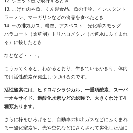
12. ジェット機で飛行するとき
13. こげた肉や魚、くん製食品、魚の干物、インスタント
ラーメン、マーガリンなどの食品を食べたとき
14. 車の排気ガス、粉塵、アスベスト、光化学スモッグ、
パラコート（除草剤）トリハロメタン（水道水にふくまれ
る）に接したとき
などなど・・・。
こうみてくると、わかるとおり、生きているかぎり、体内
では活性酸素が発生しつづけるのです。
活性酸素には、ヒドロキシラジカル、一重項酸素、スーパ
ーオキサイド、過酸化水素などの総称で、大きくわけて4
種類
あります。
さらに枠をひろげると、自動車の排出ガスなどにふくまれ
る一酸化窒素や、光や空気などにさらされて劣化した油に