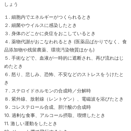
しょう
１. 細胞内でエネルギーがつくられるとき
２. 細菌やウイルスに感染したとき
３. 身体のどこかに炎症をおこしているとき
４. 薬物代謝がおこなわれるとき (医薬品ばかりでなく、食
品添加物や残留農薬、環境汚染物質ほかも)
５. 手術などで、血液が一時的に遮断され、再び流れはじ
めたとき
６. 怒り、悲しみ、恐怖、不安などのストレスをうけたと
き
７. ステロイドホルモンの合成時／分解時
８. 紫外線、放射線（レントゲン）、電磁波を浴びたとき
９. コレステロール合成、胆汁酸の合成時
10. 過剰な食事、アルコール摂取、喫煙したとき
11. 激しい運動をしたとき