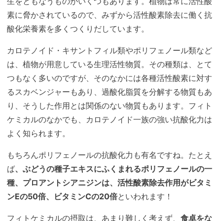
生をともなうものがいくつもあります。植物は常に活性酸
素に脅かされているので、みずから活性酸素除去に働く抗
酸化栄養素を多くつくりだしています。
カロテノイド・キサントフィル類やポリフェノール類など
は、植物が用意している生理活性物質。その種類は、とて
つもなく多いのですが、そのなかには各種活性酸素に対す
るスカベンジャーもあり、過酸化脂質を分解する物質もあ
り、そうした作用とは関係のない物質もあります。フィト
ケミカルのなかでも、カロテノイド一族の強い抗酸化力は
よく知られます。
もちろんポリフェノールの抗酸化力も有名ですね。たとえ
ば
、ぶどうの種子エキスにふくまれるポリフェノールの一
種、プロアントシアニジンは、活性酸素除去作用がビタミ
ンEの50倍、ビタミンCの20倍
といわれます！
フィトケミカルの摂取は、あまり難しく考えず、
食卓をな