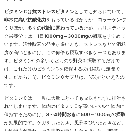
ビタミンＣは抗ストレスビタミン
としても知られていて、
非常に高い抗酸化力
をもっているばかりか、
コラーゲンづ
くり
ほか、
多くの代謝に関わっている
ため、ホリスティッ
ク栄養学では、
1日1000mg～3000mgの摂取
をすすめて
います。活性酸素の発生が多いとき、ストレスなどで消耗
度が高いときには、この何倍も摂取すべきケースもありま
す。ビタミンCの多いくだものや野菜を摂取するだけで
は、これだけのビタミンCを確保するのは絶対に無理で
す。だからこそ、ビタミンＣサプリは、“必須”といえるの
です。
ビタミンＣは、一度に大量にとっても吸収されずに排泄さ
れてしまいます。体内のビタミンCを高いレベルで体内に
保持するためには、
3～4時間おきに500～1000㎎の摂取
が効果的です。ケガをしたとき、風邪をひいたときなど、
活性酸素が暴れまわる事態が発生したときには、1時間お