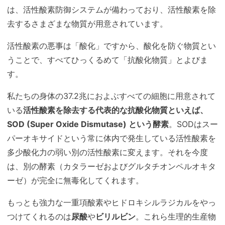
は、活性酸素防御システムが備わっており、活性酸素を除
去するさまざまな物質が用意されています。
活性酸素の悪事は「酸化」ですから、酸化を防ぐ物質とい
うことで、すべてひっくるめて「抗酸化物質」とよびま
す。
私たちの身体の37.2兆におよぶすべての細胞に用意されて
いる
活性酸素を除去する代表的な抗酸化物質といえば、
SOD (Super Oxide Dismutase) という酵素
。SODはスー
パーオキサイドという常に体内で発生している活性酸素を
多少酸化力の弱い別の活性酸素に変えます。それを今度
は、別の酵素（カタラーゼおよびグルタチオンペルオキタ
ーゼ）が完全に無毒化してくれます。
もっとも強力な一重項酸素やヒドロキシルラジカルをやっ
つけてくれるのは
尿酸
や
ビリルビン
。これら生理的生産物