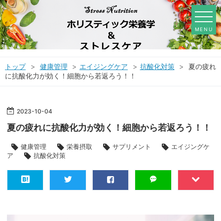
MENU
トップ
>
健康管理
>
エイジングケア
>
抗酸化対策
>
夏の疲れ
に抗酸化力が効く！細胞から若返ろう！！
2023
-
10
-
04
夏の疲れに抗酸化力が効く！細胞から若返ろう！！
健康管理
栄養摂取
サプリメント
エイジングケ
ア
抗酸化対策