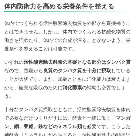
体内防衛力を高める栄養条件を整える
体内でつくられる活性酸素除去物質を外部から直接補うこ
とはできません。しかし、体内でつくられる抗酸化物質の
働きを強めたり、体内での合成が滞ることがないよう、栄
養条件を整えることは可能です。
いずれの
活性酸素除去酵素の基礎となる部分はタンパク質
なので、普段から
良質のタンパク質を十分に摂取
している
ことが大切です。また、加齢とともに消化能力は衰えます
から、確実な吸収のために
消化酵素
の補助も必要でしょ
う。
十分なタンパク質摂取とともに、活性酸素除去物質を体内
で必要なだけつくりだすには、酵素と一緒に働く、
マンガ
ン、銅、亜鉛、鉄などのミネラル類
も必要です。こうした
補酵素（ミネラル）が不足すると、活性酸素除去の効率は