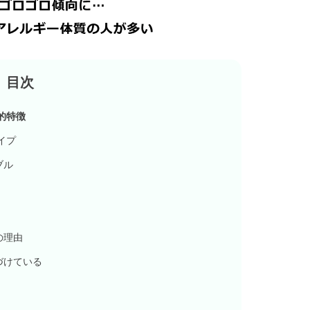
的特徴
イプ
ブル
の理由
づけている