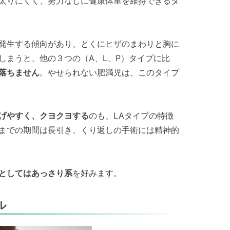
太りにくく、努力なしに健康体重を維持できるタ
発生する傾向があり、とくにヒザのまわりと胸に
しまうと、他の３つの（A、L、P）タイプに比
落ちません
。やせられない肥満児は、このタイプ
げやすく、クヨクヨする
のも、LAタイプの特徴
までの期間は長引き、くり返しの手術には精神的
としてはあっさり系
を好みます。
ル