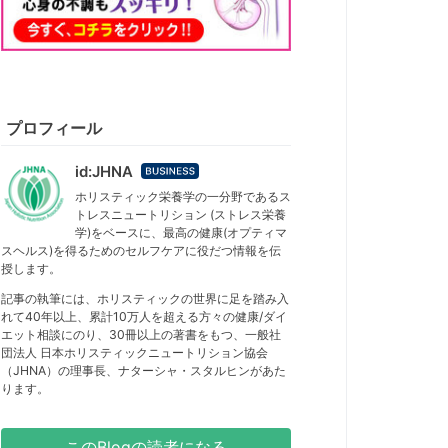
プロフィール
id:JHNA
はてな
ブログ
ホリスティック栄養学の一分野であるス
トレスニュートリション (ストレス栄養
Busines
学)をベースに、最高の健康(オプティマ
s
スヘルス)を得るためのセルフケアに役だつ情報を伝
授します。
記事の執筆には、ホリスティックの世界に足を踏み入
れて40年以上、累計10万人を超える方々の健康/ダイ
エット相談にのり、30冊以上の著書をもつ、一般社
団法人 日本ホリスティックニュートリション協会
（JHNA）の理事長、ナターシャ・スタルヒンがあた
ります。
このBlogの読者になる